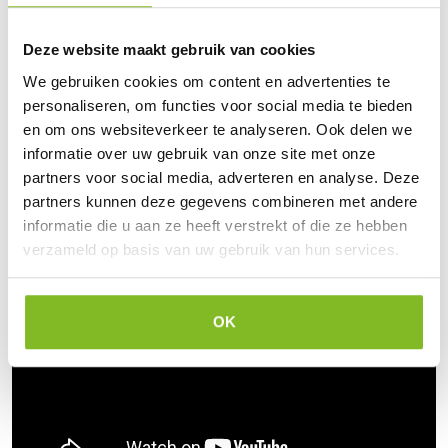
Verwendung mit der Superlock-Gegenplatte, um Sicherheit und
Videos
Produktlebensdauer zu erhöhen
Deze website maakt gebruik van cookies
How to Install the Gatemaster Superlock
We gebruiken cookies om content en advertenties te
Artikelnummer
personaliseren, om functies voor social media te bieden
BLD1030P – für 10 – 30 mm Torrahmen mit Standardklinken
en om ons websiteverkeer te analyseren. Ook delen we
informatie over uw gebruik van onze site met onze
BLD1030T – für 10 – 30 mm Torrahmen mit traditionellen Griffen
partners voor social media, adverteren en analyse. Deze
partners kunnen deze gegevens combineren met andere
BLD4060P – für 40 – 60 mm Torrahmen mit Standardklinken
informatie die u aan ze heeft verstrekt of die ze hebben
verzameld op basis van uw gebruik van hun services.
BLD4060T – für 40 – 60 mm Torrahmen mit traditionellen Griffen
OK