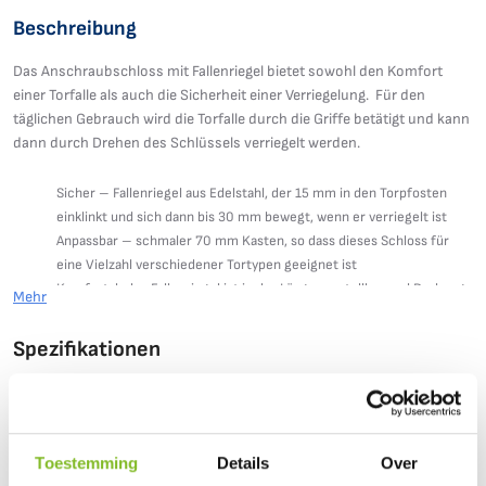
Beschreibung
Das Anschraubschloss mit Fallenriegel bietet sowohl den Komfort
einer Torfalle als auch die Sicherheit einer Verriegelung. Für den
täglichen Gebrauch wird die Torfalle durch die Griffe betätigt und kann
dann durch Drehen des Schlüssels verriegelt werden.
Sicher – Fallenriegel aus Edelstahl, der 15 mm in den Torpfosten
einklinkt und sich dann bis 30 mm bewegt, wenn er verriegelt ist
Anpassbar – schmaler 70 mm Kasten, so dass dieses Schloss für
eine Vielzahl verschiedener Tortypen geeignet ist
Komfortabel – Fallenriegel ist in der Länge verstellbar und Drehung
Mehr
ist für links oder rechts öffnende Tore möglich
Zuverlässig – wird mit einer Führungsplatte mit Messinglager
Spezifikationen
geliefert, damit das Schloss lange hält!
Verfügbar in zwei Größen – 1030 für Torrahmen mit 10 bis 30 mm
Mehr
Gatemaster
Flachstab- oder Kastenprofil und 4060 für Torrahmen mit 40 bis 60
Information
mm
wird mit Griffen geliefert – Zwei Ausführungen erhältlich: ein
Toestemming
Details
Over
traditioneller glatter Grifftyp (P) oder ein traditioneller Griff (T)