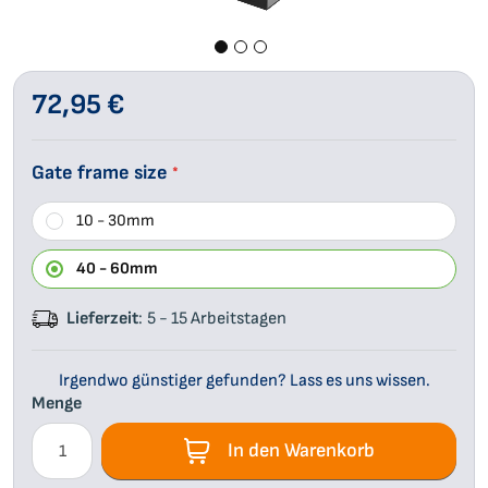
Blumenkästen
Chill Line
Zaun
Zum
Anfang
72,95 €
Floraworld
Boston
der
Bildgalerie
Tierunterkünfte
Gate frame size
springen
10 - 30mm
Terrassendielen
40 - 60mm
Fassadenverkleidung
Lieferzeit
5 - 15 Arbeitstagen
Irgendwo günstiger gefunden? Lass es uns wissen.
Menge
In den Warenkorb