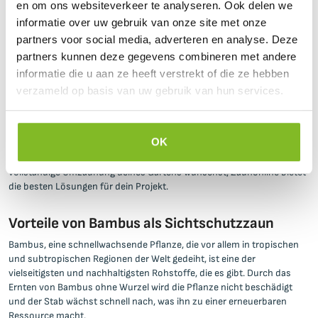
Der Rahmen wird dann mit Bambusstangen aufgefüllt, um ein
en om ons websiteverkeer te analyseren. Ook delen we
attraktives Bambus Sichtschutz zu schaffen. Die natürliche Schönheit
informatie over uw gebruik van onze site met onze
des Bambus fügt sich perfekt in deinen Garten oder deine Terrasse ein
partners voor social media, adverteren en analyse. Deze
und bietet gleichzeitig die notwendige Privatsphäre und Sicherheit.
partners kunnen deze gegevens combineren met andere
informatie die u aan ze heeft verstrekt of die ze hebben
Vielfältige Auswahl an Bambus Sichtschutz
verzameld op basis van uw gebruik van hun services.
In dem Webshop von Zaunonline findest du verschiedene
Ausführungen des Bambus Sichtschutz und zwei verschiedene
Höhen. Darüber hinaus kannst du bei Zaunonline dein eigenes
OK
individuelles Paket zusammenstellen. Ob du nun ein einfaches
Bambus Sichtschutz-Element für Deko-Zwecke suchst oder eine
vollständige Umzäunung deines Gartens wünschst, Zaunonline bietet
die besten Lösungen für dein Projekt.
Vorteile von Bambus als Sichtschutzzaun
Bambus, eine schnellwachsende Pflanze, die vor allem in tropischen
und subtropischen Regionen der Welt gedeiht, ist eine der
vielseitigsten und nachhaltigsten Rohstoffe, die es gibt. Durch das
Ernten von Bambus ohne Wurzel wird die Pflanze nicht beschädigt
und der Stab wächst schnell nach, was ihn zu einer erneuerbaren
Ressource macht.