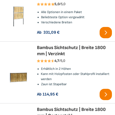
5,0
/5,0
Bewertung:
Blumenkästen
Chill Line
Zaun
Alle Optionen in einem Paket
Beliebteste Option vorgewählt
Verschiedene Breiten
Floraworld
Boston
Ab
331,09 €
Tierunterkünfte
Bambus Sichtschutz | Breite 1800
Terrassendielen
mm | Verzinkt
4,7
/5,0
Bewertung:
Fassadenverkleidung
Erhältlich in 2 Höhen
Kann mit Holzpfosten oder Stahlprofil installiert
werden
Zaun ist Stapelbar
Ab
114,95 €
Bambus Sichtschutz | Breite 1800