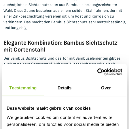
suchst, ist ein Sichtschutzzaun aus Bambus eine ausgezeichnete
Wahl. Diese Zäune bestehen aus einem soliden Stahlrahmen, der mit
einer Zinkbeschichtung versehen ist, um Rost und Korrosion zu
verhindern. Das macht den Bambus Sichtschutz sehr wetterbeständig
und langlebig.
Elegante Kombination: Bambus Sichtschutz
mit Cortenstahl
Der Bambus Sichtschutz und das Tor mit Bambuselementen gibt es
auch mit einem Cortenstahl-Rahmen. Dieser Rahmen wird blank
geliefert und entwickelt nach der Montage automatisch eine
schützende Rostpatina. Die Kombination aus Bambus Sichtschutz
und Cortenstahl bietet eine stilvolle und langlebige Lösung. Der rostige
Farbton des Rahmens harmoniert perfekt mit den natürlichen
Toestemming
Details
Over
Bambuselementen und macht die gesamte Konstruktion besonders
witterungsbeständig und robust.
Deze website maakt gebruik van cookies
Attraktiver Bambus Sichtschutz für deinen
We gebruiken cookies om content en advertenties te
Garten
personaliseren, om functies voor social media te bieden