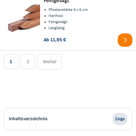
Feingesägt
Pfostenstärke 6 x 6 cm
Hartholz
Feingesägt
Langlebig
Ab
11,95 €
Seite
Sie
Seite
Seite
1
2
Weiter
lesen
gerade
die
Inhaltsverzeichnis
Zeige
Seite