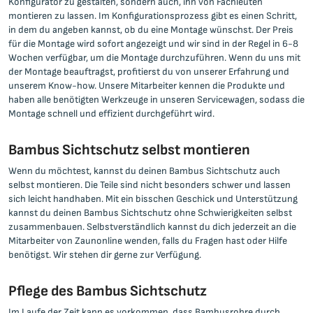
Konfigurator zu gestalten, sondern auch, ihn von Fachleuten
montieren zu lassen. Im Konfigurationsprozess gibt es einen Schritt,
in dem du angeben kannst, ob du eine Montage wünschst. Der Preis
für die Montage wird sofort angezeigt und wir sind in der Regel in 6-8
Wochen verfügbar, um die Montage durchzuführen. Wenn du uns mit
der Montage beauftragst, profitierst du von unserer Erfahrung und
unserem Know-how. Unsere Mitarbeiter kennen die Produkte und
haben alle benötigten Werkzeuge in unseren Servicewagen, sodass die
Montage schnell und effizient durchgeführt wird.
Bambus Sichtschutz selbst montieren
Wenn du möchtest, kannst du deinen Bambus Sichtschutz auch
selbst montieren. Die Teile sind nicht besonders schwer und lassen
sich leicht handhaben. Mit ein bisschen Geschick und Unterstützung
kannst du deinen Bambus Sichtschutz ohne Schwierigkeiten selbst
zusammenbauen. Selbstverständlich kannst du dich jederzeit an die
Mitarbeiter von Zaunonline wenden, falls du Fragen hast oder Hilfe
benötigst. Wir stehen dir gerne zur Verfügung.
Pflege des Bambus Sichtschutz
Im Laufe der Zeit kann es vorkommen, dass Bambusrohre durch