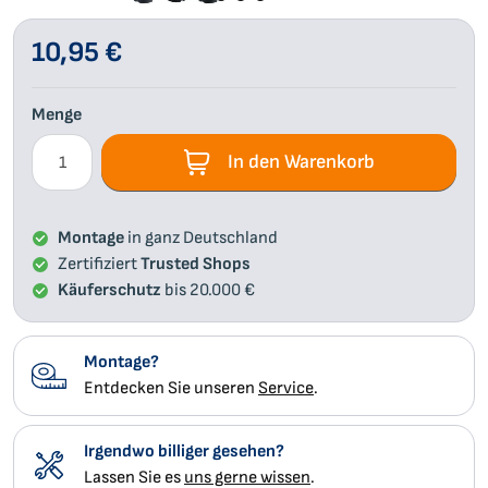
Zum
Blumenkästen
Chill Line
Zaun
Anfang
10,95 €
der
Bildgalerie
Floraworld
Boston
Menge
springen
In den Warenkorb
Tierunterkünfte
Terrassendielen
Montage
in ganz Deutschland
Zertifiziert
Trusted Shops
Fassadenverkleidung
Käuferschutz
bis 20.000 €
Montage?
Entdecken Sie unseren
Service
.
Irgendwo billiger gesehen?
Lassen Sie es
uns gerne wissen
.