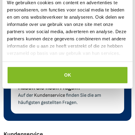
We gebruiken cookies om content en advertenties te
personaliseren, om functies voor social media te bieden
en om ons websiteverkeer te analyseren. Ook delen we
Persönlicher Kontakt mit
informatie over uw gebruik van onze site met onze
unseren Experten
partners voor social media, adverteren en analyse. Deze
partners kunnen deze gegevens combineren met andere
informatie die u aan ze heeft verstrekt of die ze hebben
Benötigen Sie Hilfe?
verzameld op basis van uw gebruik van hun services.
Wir helfen Ihnen gerne weiter. Schauen Sie sich
unsere
Kontaktdaten
an.
OK
Haben Sie noch Fragen?
Auf der
Kundenservice
finden Sie die am
häufigsten gestellten Fragen.
Kundenservice