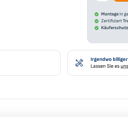
Montage
in g
Zertifiziert
Tr
Käuferschut
Irgendwo billige
Lassen Sie es
uns