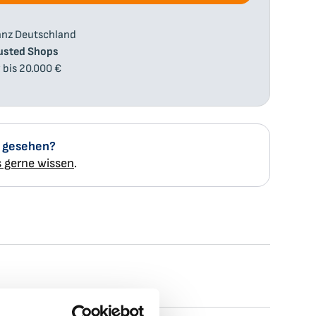
anz Deutschland
usted Shops
z
bis 20.000 €
r gesehen?
 gerne wissen
.