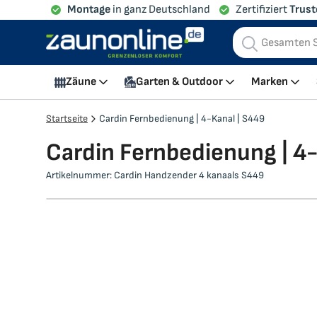
Montage
in ganz Deutschland
Zertifiziert
Trust
Mein Warenkorb
Zäune
Garten & Outdoor
Marken
Startseite
Cardin Fernbedienung | 4-Kanal | S449
Cardin Fernbedienung | 4
Artikelnummer:
Cardin Handzender 4 kanaals S449
Zum
Zum
Ende
Anfang
der
der
Bildgalerie
Bildgalerie
springen
springen